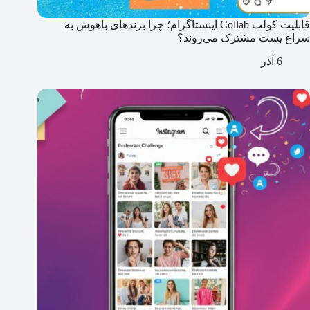
قابلیت کولب Collab اینستاگرام؛ چرا برندهای باهوش به
سراغ پست مشترک می‌روند؟
6 آذر