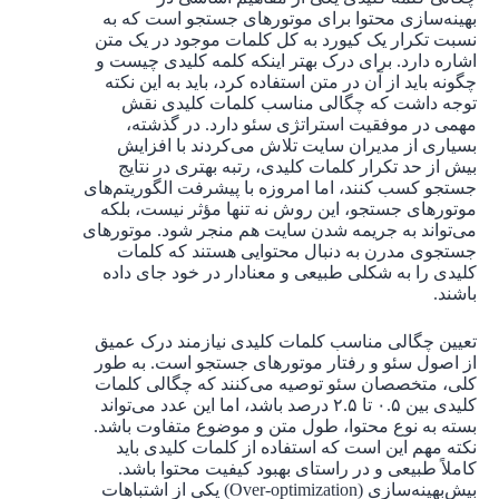
بهینه‌سازی محتوا برای موتورهای جستجو است که به
نسبت تکرار یک کیورد به کل کلمات موجود در یک متن
اشاره دارد. برای درک بهتر اینکه کلمه کلیدی چیست و
چگونه باید از آن در متن استفاده کرد، باید به این نکته
توجه داشت که چگالی مناسب کلمات کلیدی نقش
مهمی در موفقیت استراتژی سئو دارد. در گذشته،
بسیاری از مدیران سایت تلاش می‌کردند با افزایش
بیش از حد تکرار کلمات کلیدی، رتبه بهتری در نتایج
جستجو کسب کنند، اما امروزه با پیشرفت الگوریتم‌های
موتورهای جستجو، این روش نه تنها مؤثر نیست، بلکه
می‌تواند به جریمه شدن سایت هم منجر شود. موتورهای
جستجوی مدرن به دنبال محتوایی هستند که کلمات
کلیدی را به شکلی طبیعی و معنادار در خود جای داده
باشند.
تعیین چگالی مناسب کلمات کلیدی نیازمند درک عمیق
از اصول سئو و رفتار موتورهای جستجو است. به طور
کلی، متخصصان سئو توصیه می‌کنند که چگالی کلمات
کلیدی بین ۰.۵ تا ۲.۵ درصد باشد، اما این عدد می‌تواند
بسته به نوع محتوا، طول متن و موضوع متفاوت باشد.
نکته مهم این است که استفاده از کلمات کلیدی باید
کاملاً طبیعی و در راستای بهبود کیفیت محتوا باشد.
بیش‌بهینه‌سازی (Over-optimization) یکی از اشتباهات