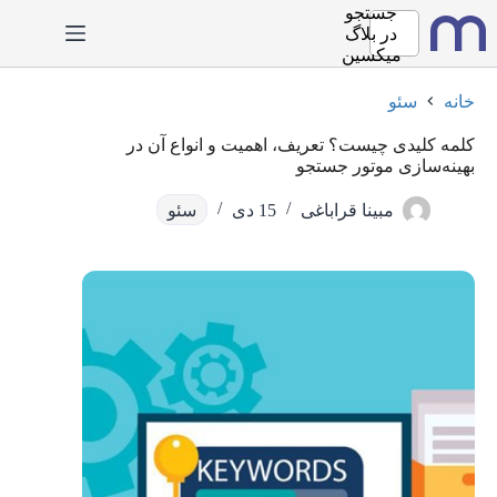
رش
جستجو
ه
در
بلاگ
حتوا
میکسین
خانه
سئو
کلمه کلیدی چیست؟ تعریف، اهمیت و انواع آن در
بهینه‌سازی موتور جستجو
مبینا قراباغی
15 دی
سئو