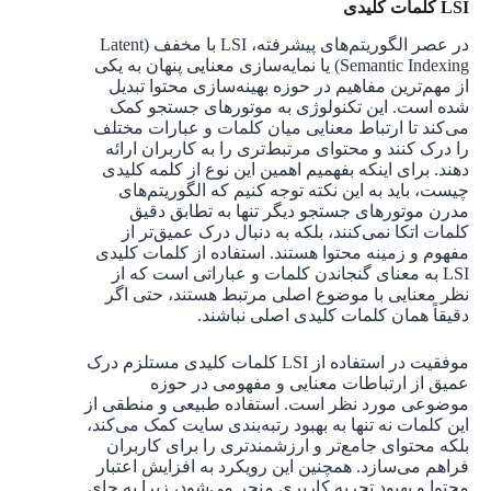
LSI
کلمات کلیدی
در عصر الگوریتم‌های پیشرفته، LSI با مخفف (Latent
Semantic Indexing) یا نمایه‌سازی معنایی پنهان به یکی
از مهم‌ترین مفاهیم در حوزه بهینه‌سازی محتوا تبدیل
شده است. این تکنولوژی به موتورهای جستجو کمک
می‌کند تا ارتباط معنایی میان کلمات و عبارات مختلف
را درک کنند و محتوای مرتبط‌تری را به کاربران ارائه
دهند. برای اینکه بفهمیم اهمین این نوع از کلمه کلیدی
چیست، باید به این نکته توجه کنیم که الگوریتم‌های
مدرن موتورهای جستجو دیگر تنها به تطابق دقیق
کلمات اتکا نمی‌کنند، بلکه به دنبال درک عمیق‌تر از
مفهوم و زمینه محتوا هستند. استفاده از کلمات کلیدی
LSI به معنای گنجاندن کلمات و عباراتی است که از
نظر معنایی با موضوع اصلی مرتبط هستند، حتی اگر
دقیقاً همان کلمات کلیدی اصلی نباشند.
موفقیت در استفاده از LSI کلمات کلیدی مستلزم درک
عمیق از ارتباطات معنایی و مفهومی در حوزه
موضوعی مورد نظر است. استفاده طبیعی و منطقی از
این کلمات نه تنها به بهبود رتبه‌بندی سایت کمک می‌کند،
بلکه محتوای جامع‌تر و ارزشمندتری را برای کاربران
فراهم می‌سازد. همچنین این رویکرد به افزایش اعتبار
محتوا و بهبود تجربه کاربری منجر می‌شود، زیرا به جای