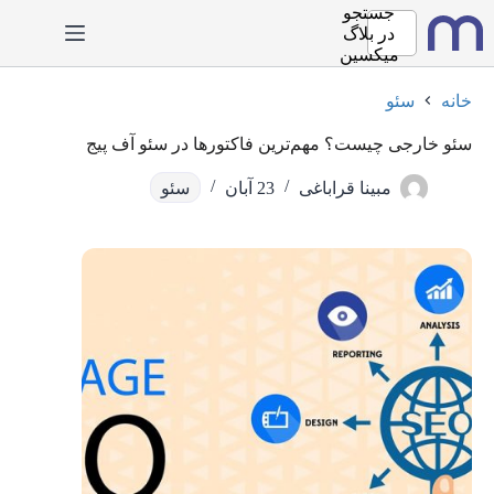
رش
جستجو
ه
در
بلاگ
حتوا
میکسین
خانه
سئو
سئو خارجی چیست؟‌ مهم‌ترین فاکتورها در سئو آف پیج
مبینا قراباغی
23 آبان
سئو