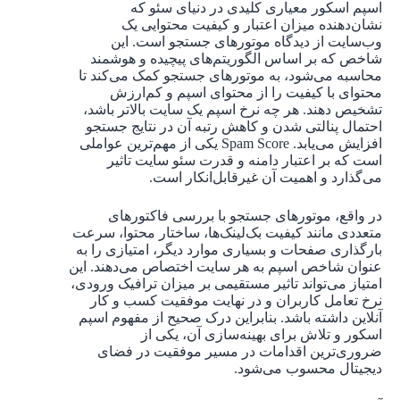
اسپم اسکور معیاری کلیدی در دنیای سئو که
نشان‌دهنده میزان اعتبار و کیفیت محتوایی یک
وب‌سایت از دیدگاه موتورهای جستجو است. این
شاخص که بر اساس الگوریتم‌های پیچیده و هوشمند
محاسبه می‌شود، به موتورهای جستجو کمک می‌کند تا
محتوای با کیفیت را از محتوای اسپم و کم‌ارزش
تشخیص دهند. هر چه نرخ اسپم یک سایت بالاتر باشد،
احتمال پنالتی شدن و کاهش رتبه آن در نتایج جستجو
افزایش می‌یابد. Spam Score یکی از مهم‌ترین عواملی
است که بر اعتبار دامنه و قدرت سئو سایت تاثیر
می‌گذارد و اهمیت آن غیرقابل‌انکار است.
در واقع، موتورهای جستجو با بررسی فاکتورهای
متعددی مانند کیفیت بک‌لینک‌ها، ساختار محتوا، سرعت
بارگذاری صفحات و بسیاری موارد دیگر، امتیازی را به
عنوان شاخص اسپم به هر سایت اختصاص می‌دهند. این
امتیاز می‌تواند تاثیر مستقیمی بر میزان ترافیک ورودی،
نرخ تعامل کاربران و در نهایت موفقیت کسب و کار
آنلاین داشته باشد. بنابراین درک صحیح از مفهوم اسپم
اسکور و تلاش برای بهینه‌سازی آن، یکی از
ضروری‌ترین اقدامات در مسیر موفقیت در فضای
دیجیتال محسوب می‌شود.