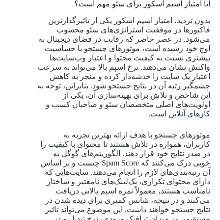
آیا امتیاز اسپم اسکور برای سئو مهم است؟
بدون تردید، امتیاز اسپم اسکور یکی از تاثیرگذارترین
فاکتورها در موفقیت استراتژی‌های سئو محسوب
می‌شود. در عصر حاضر که رقابت در فضای دیجیتال به
اوج خود رسیده است، موتورهای جستجو با حساسیت
بیشتری نسبت به کیفیت محتوا و اعتبار وب‌سایت‌ها
واکنش نشان می‌دهند. نرخ اسپم بالا می‌تواند به سرعت
اعتبار یک سایت را خدشه‌دار کرده و منجر به کاهش
چشمگیر رتبه آن در نتایج جستجو شود. بنابراین، توجه به
این شاخص و تلاش برای بهینه‌سازی آن، یکی از
اولویت‌های اصلی متخصصان سئو و صاحبان کسب و
کارهای آنلاین است.
موتورهای جستجو با هدف ارائه بهترین تجربه به
کاربران، همواره در تلاش هستند تا محتوای با کیفیت را
در صدر نتایج خود قرار دهند. الگوریتم‌های گوگل به
خوبی درک می‌کنند که Spam Score چیست و بر اساس
آن رتبه‌بندی‌های لازم را انجام می‌دهند. سایت‌هایی که
دارای محتوای تکراری، بک‌لینک‌های نامعتبر و ساختار
نامناسب هستند، معمولاً نمره اسپم بالایی دریافت
می‌کنند و در نتیجه، شانس کمتری برای دیده شدن در
نتایج جستجو خواهند داشت. این موضوع می‌تواند تاثیر
مستقیمی بر میزان ترافیک ورودی، نرخ تبدیل و در