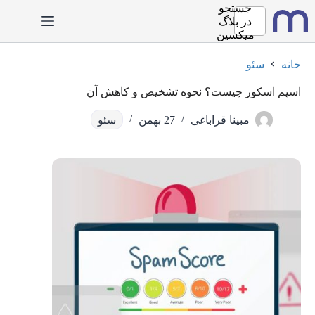
رش
جستجو
ه
در
بلاگ
حتوا
میکسین
خانه
سئو
اسپم اسکور چیست؟ نحوه تشخیص و کاهش آن
مبینا قراباغی
27 بهمن
سئو