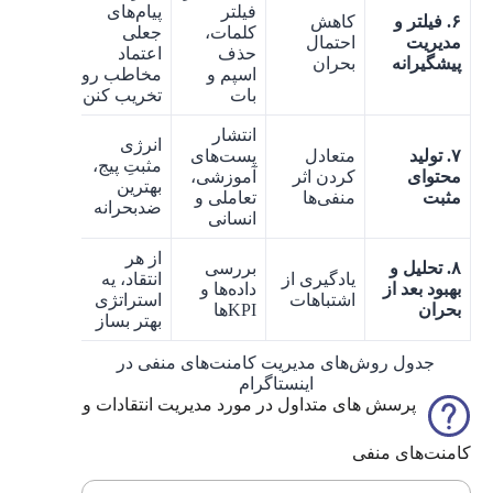
فیلتر
پیام‌های
۶. فیلتر و
کاهش
کلمات،
جعلی
مدیریت
احتمال
حذف
اعتماد
پیشگیرانه
بحران
اسپم و
مخاطب رو
بات
تخریب کنن
انتشار
انرژی
۷. تولید
متعادل
پست‌های
مثبتِ پیج،
محتوای
کردن اثر
آموزشی،
بهترین
مثبت
منفی‌ها
تعاملی و
ضد‌بحرانه
انسانی
از هر
۸. تحلیل و
بررسی
یادگیری از
انتقاد، یه
بهبود بعد از
داده‌ها و
اشتباهات
استراتژی
بحران
KPIها
بهتر بساز
جدول روش‌های مدیریت کامنت‌های منفی در
اینستاگرام
پرسش های متداول در مورد مدیریت انتقادات و
کامنت‌های منفی