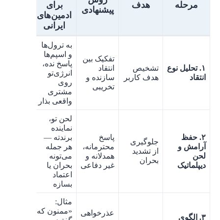
مرحله
هدف
برای
پیشنهادی
ادمین‌های
ایرانی
به ترول‌ها
و اسپم‌ها
تفکیک بین
پاسخ نده،
۱. تحلیل نوع
تشخیص
انتقاد
انرژی‌تو
انتقاد
هدف کاربر
سازنده و
روی
تخریبی
مشتری
واقعی بذار
لحن تو،
نماینده
۲. حفظ
پاسخ
برندته —
جلوگیری
آرامش و
محترمانه،
هر جمله
از تشدید
لحن
همدلانه و
می‌تونه
بحران
دیپلماتیک
غیر دفاعی
بحران یا
اعتماد
بسازه
مثال:
«ممنون که
عذرخواهی
۳. الگوی