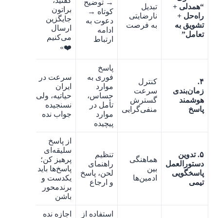
گفتید،
→ توضیح
“همدلی +
تبدیل
براتون
کوتاه →
راه‌حل +
نارضایتی
جایگزین
دعوت به
تشویق به
به فرصت
ارسال
ادامه
تعامل”
می‌کنیم
ارتباط
❤️»
پاسخ
فوری به
سرعت در
۴.
کنترل
موارد
ایران
زمان‌بندی
سرعت
حساس،
حیاتیه، ولی
هوشمند
گسترش
تأمل در
نسنجیده
پاسخ
منفی‌گرایی
موارد
جواب نده
پیچیده
از پاسخ
سلیقه‌ای
۵. تدوین
تنظیم
هماهنگی
پرهیز کن؛
دستورالعمل
راهنمای
بین
پاسخ‌ها باید
پاسخگویی
لحن، پاسخ
ادمین‌ها
یکدست و
تیمی
و ارجاع
برندمحور
باشن
استفاده از
اجازه نده