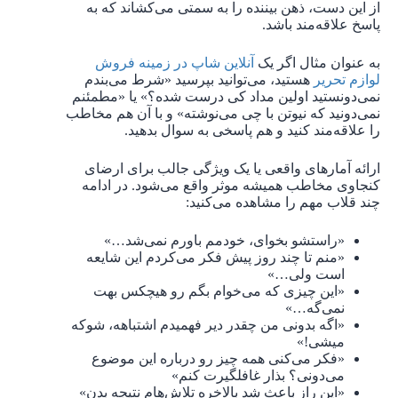
از این دست، ذهن بیننده را به سمتی می‌کشاند که به
پاسخ علاقه‌مند باشد.
به عنوان مثال اگر یک
آنلاین شاپ در زمینه فروش
لوازم تحریر
هستید، می‌توانید بپرسید «شرط می‌بندم
نمی‌دونستید اولین مداد کی درست شده؟» یا «مطمئنم
نمی‌دونید که نیوتن با چی می‌نوشته» و با آن هم مخاطب
را علاقه‌مند کنید و هم پاسخی به سوال بدهید.
ارائه آمارهای واقعی یا یک ویژگی جالب برای ارضای
کنجاوی مخاطب همیشه موثر واقع می‌شود. در ادامه
چند قلاب مهم را مشاهده می‌کنید:
«راستشو بخوای، خودمم باورم نمی‌شد…»
«منم تا چند روز پیش فکر می‌کردم این شایعه‌
است ولی…»
«این چیزی که می‌خوام بگم رو هیچکس بهت
نمی‌گه…»
«اگه بدونی من چقدر دیر فهمیدم اشتباهه، شوکه
میشی!»
«فکر می‌کنی همه چیز رو درباره این موضوع
می‌دونی؟ بذار غافلگیرت کنم»
«این راز باعث شد بالاخره تلاش‌هام نتیجه بدن»