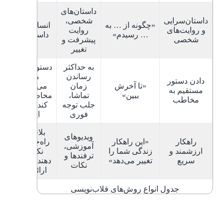
داستان‌های
داستان‌سرایی
شخصی،
«چگونه از … به
انسان‌ها عاشق
و روایت‌های
روایت
… رسیدم»
داستان هستند
شخصی
پیشرفت و
تغییر
به حداکثر
دستورالعمل‌های
رساندن
مستقیم
دادن دستور
«تا آخرش
زمان
می‌تواند توجه
مستقیم به
ببین»
تماشا،
مخاطب را جلب
مخاطب
جلب توجه
کند/ کنجکاوی
فوری
ایجاد کند
بلافاصله یک
ویدیوهای
راهکار
«این راهکار
راه‌حل می‌دهد/
آموزشی،
ارزشمند و
زندگی شما را
نکات تغییر
ترفندها و
سریع
تغییر می‌دهد»
دهنده در زندگی
نکات
ارائه می‌دهد.
جدول انواع روش‌های قلاب‌نویسی