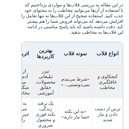
در این مقاله به بررسی قلاب‌ها و مواردی پرداختیم که
با استفاده از آن‌ها می‌توانید مخاطب را به محتوای خود
جذب کنید. استفاده صحیح از این قلاب‌ها نه تنها تعامل را
افزایش می‌دهد که می‌تواند فروش شما را هم بیشتر
کند. دقت داشته باشید که باید پاسخ مناسبی در ادامه
این قلاب‌ها به مخاطب بدهید.
دلیل
بهترین
انواع قلاب
نمونه قلاب
اثربخشی این
کاربردها
قلاب
تیزر
از کنجکاوی
کنجکاوی و
تبلیغاتی
آدم‌ها استفاده
«شرط می‌بندم
غافلگیری
محصولات،
میکند/ پاسخ
نمی‌دونستی…»
مخاطب
حقایق
شگفت‌انگیز به
آموزشی
مخاطب می‌دهد
یک ترفند
به بیننده القا
ترس از دست
زندگی،
می‌کند که در
«به این نکته
دادن و نیاز
نکته فوری
چیز ارزشمندی
حتما نیاز دارید»
شدید
و محصول
را از دست
ضروری
می‌دهد