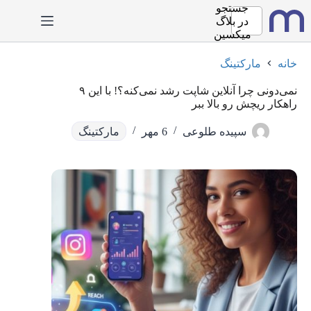
رش
جستجو
ه
در
بلاگ
حتوا
میکسین
خانه
مارکتینگ
نمی‌دونی چرا آنلاین شاپت رشد نمی‌کنه؟! با این ۹
راهکار ریچش رو بالا ببر
سپیده طلوعی
6 مهر
مارکتینگ