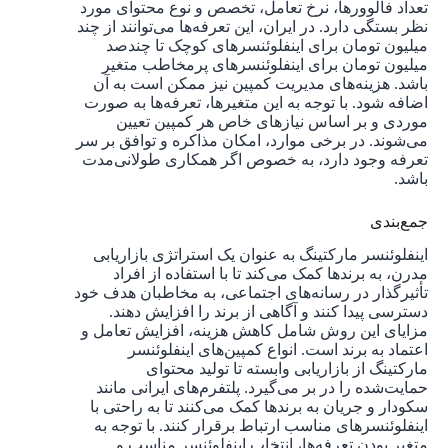
تعداد فالوورها، نرخ تعامل، تخصص و نوع محتوای مورد
نظر بستگی دارد. در ایران، این تعرفه‌ها می‌توانند از چند
میلیون تومان برای اینفلوئنسرهای کوچک تا چندصد
میلیون تومان برای اینفلوئنسرهای پرمخاطب متغیر
باشد. هزینه‌های مدیریت کمپین نیز ممکن است به آن
اضافه شود. با توجه به این متغیرها، تعرفه‌ها به صورت
موردی و بر اساس نیازهای خاص هر کمپین تعیین
می‌شوند. در برخی موارد، امکان مذاکره و توافق بر سر
تعرفه وجود دارد، به خصوص اگر همکاری طولانی‌مدت
باشد.
جمع‌بندی
اینفلوئنسر مارکتینگ به عنوان یک استراتژی بازاریابی
مدرن، به برندها کمک می‌کند تا با استفاده از افراد
تأثیرگذار در رسانه‌های اجتماعی، به مخاطبان هدف خود
دسترسی پیدا کنند و آگاهی از برند را افزایش دهند.
مزایای این روش شامل کاهش هزینه، افزایش تعامل و
اعتماد به برند است. انواع کمپین‌های اینفلوئنسر
مارکتینگ از بازاریابی وابسته تا تولید محتوای
حمایت‌شده را در بر می‌گیرد. پلتفرم‌های ایرانی مانند
سکودار و جریان به برندها کمک می‌کنند تا به راحتی با
اینفلوئنسرهای مناسب ارتباط برقرار کنند. با توجه به
متغیر بودن تعرفه‌ها، انتخاب اینفلوئنسر مناسب و